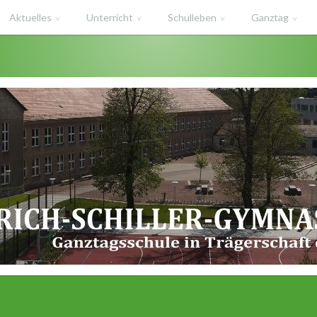
Aktuelles
Unterricht
Schulleben
Ganztag
haft des Salzlandkreises