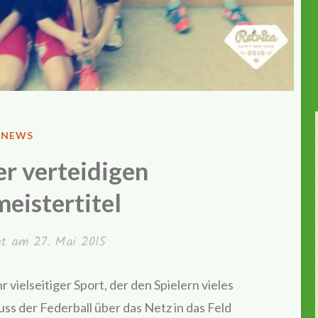
VERÖFFENTLICHT
NEWS
IN
er verteidigen
eistertitel
cht am
27. Mai 2015
r vielseitiger Sport, der den Spielern vieles
uss der Federball über das Netz in das Feld