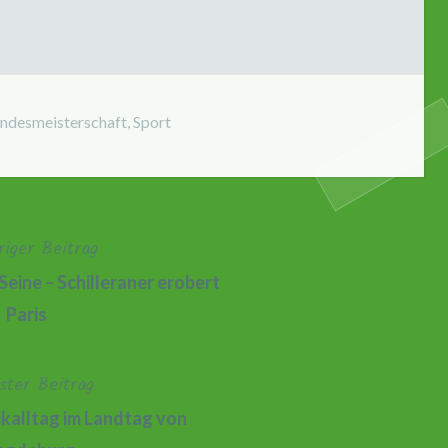
ndesmeisterschaft
,
Sport
riger Beitrag
Seine – Schilleraner erobert
Paris
ster Beitrag
ikalltag im Landtag von