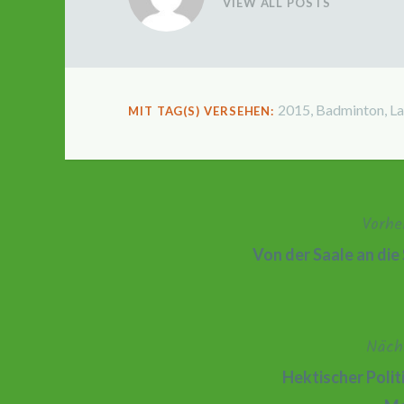
VIEW ALL POSTS
2015
,
Badminton
,
La
MIT TAG(S) VERSEHEN:
Vorhe
Beitragsnavigation
Von der Saale an die 
Näch
Hektischer Polit