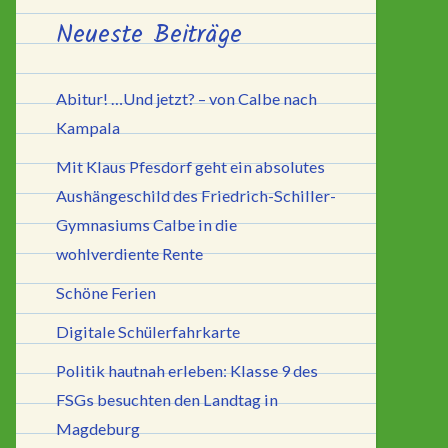
Neueste Beiträge
Abitur! …Und jetzt? – von Calbe nach
Kampala
Mit Klaus Pfesdorf geht ein absolutes
Aushängeschild des Friedrich-Schiller-
Gymnasiums Calbe in die
wohlverdiente Rente
Schöne Ferien
Digitale Schülerfahrkarte
Politik hautnah erleben: Klasse 9 des
FSGs besuchten den Landtag in
Magdeburg