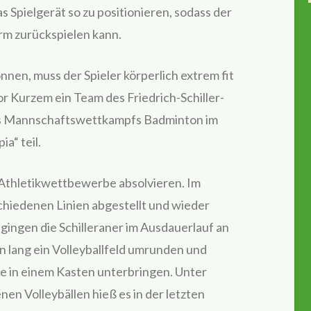
as Spielgerät so zu positionieren, sodass der
rm zurückspielen kann.
nen, muss der Spieler körperlich extrem fit
 Kurzem ein Team des Friedrich-Schiller-
s Mannschaftswettkampfs Badminton im
a“ teil.
i Athletikwettbewerbe absolvieren. Im
chiedenen Linien abgestellt und wieder
ingen die Schilleraner im Ausdauerlauf an
n lang ein Volleyballfeld umrunden und
e in einem Kasten unterbringen. Unter
n Volleybällen hieß es in der letzten