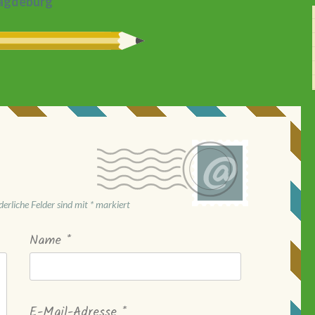
gdeburg
derliche Felder sind mit
*
markiert
Name
*
E-Mail-Adresse
*