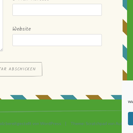
Website
Wi
olz bereitgestellt von WordPress
|
Theme: Scratchpad von
Automatt