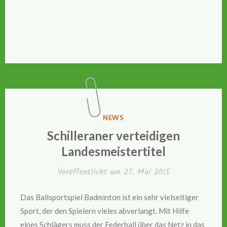
VERÖFFENTLICHT
NEWS
IN
Schilleraner verteidigen
Landesmeistertitel
Veröffentlicht am
27. Mai 2015
Das Ballsportspiel Badminton ist ein sehr vielseitiger
Sport, der den Spielern vieles abverlangt. Mit Hilfe
eines Schlägers muss der Federball über das Netz in das