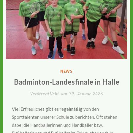
VERÖFFENTLICHT
NEWS
IN
Badminton-Landesfinale in Halle
Veröffentlicht am
30. Januar 2026
Viel Erfreuliches gibt es regelmäßig von den
Sporttalenten unserer Schule zu berichten. Oft stehen
dabei die Handballerinnen und Handballer bzw.
Fußballerinnen und Fußballer im Fokus, aber auch in