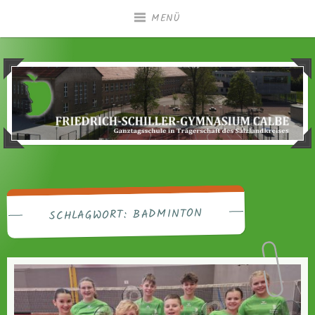
Zum
MENÜ
Inhalt
springen
Ganztagsgymnasium in Trägerschaft des
Friedrich-Schiller-
Salzlandkreises
Gymnasium Calbe
BADMINTON
SCHLAGWORT: