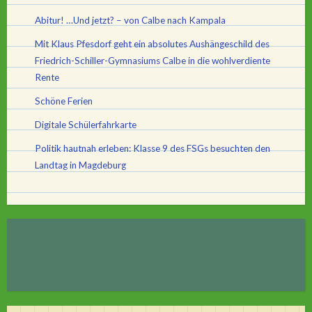
Abitur! …Und jetzt? – von Calbe nach Kampala
Mit Klaus Pfesdorf geht ein absolutes Aushängeschild des
Friedrich-Schiller-Gymnasiums Calbe in die wohlverdiente
Rente
Schöne Ferien
Digitale Schülerfahrkarte
Politik hautnah erleben: Klasse 9 des FSGs besuchten den
Landtag in Magdeburg