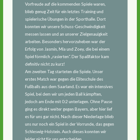
Vorfreude auf die kommenden Spiele waren,
blieb genug Zeit für ein letztes Training und
spielerische Übungen in der Sporthalle. Dort
konnten wir unsere Schuss-Geschwindigkeit
messen lassen und an unserer Zielgenauigkeit
arbeiten. Besonders hervorzuheben war der
Erfolg von Jasmin, Mia und Zoey, die bei einem
Spiel förmlich „rasierten“. Der Spaßfaktor kam
definitiv nicht zu kurz!
Am zweiten Tag starteten die Spiele. Unser
erstes Match war gegen die Eliteschule des
Fußballs aus dem Saarland. Es war ein intensives
Spiel, bei dem wir um jeden Ball kämpften,
jedoch am Ende mit 0:2 unterlagen. Ohne Pause
ging es direkt weiter gegen Bayern, aber hier lief
es für uns gar nicht. Nach dieser Niederlage blieb
uns nur noch ein Spiel in der Vorrunde, das gegen
Schleswig-Holstein. Auch dieses konnten wir
leider nicht für uns entscheiden.