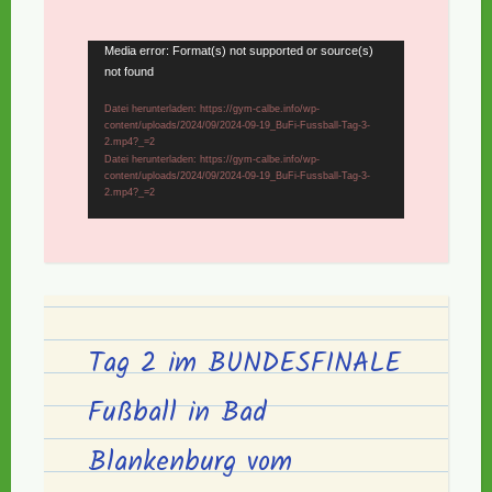
Video-
Media error: Format(s) not supported or source(s)
not found
Player
Datei herunterladen: https://gym-calbe.info/wp-
content/uploads/2024/09/2024-09-19_BuFi-Fussball-Tag-3-
2.mp4?_=2
Datei herunterladen: https://gym-calbe.info/wp-
content/uploads/2024/09/2024-09-19_BuFi-Fussball-Tag-3-
2.mp4?_=2
Tag 2 im BUNDESFINALE
Fußball in Bad
Blankenburg vom