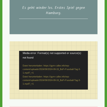
Es geht wieder los. Erstes Spiel gegen
Hamburg.
Video-
Media error: Format(s) not supported or source(s)
not found
Player
Datei herunterladen: https://gym-calbe.info/wp-
content/uploads/2024/09/2024-09-19_BuFi-Fussball-Tag-3-
1.mp4?_=1
Datei herunterladen: https://gym-calbe.info/wp-
content/uploads/2024/09/2024-09-19_BuFi-Fussball-Tag-3-
1.mp4?_=1