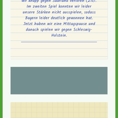
wir knapp gegen Saarland verloren (2:0).
Im zweiten Spiel konnten wir leider
unsere Stärken nicht ausspielen, sodass
Bayern leider deutlich gewonnen hat.
Jetzt haben wir eine Mittagspause und
danach spielen wir gegen Schleswig-
Holstein.