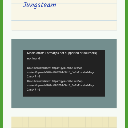
Jungsteam
Video-
Media error: Format(s) not supported or source(s)
not found
Player
Datei herunterladen: https://gym-calbe.info/wp-
content/uploads/2024/09/2024-09-18_BuFi-Fussball-Tag-
2.mp4?_=3
Datei herunterladen: https://gym-calbe.info/wp-
content/uploads/2024/09/2024-09-18_BuFi-Fussball-Tag-
2.mp4?_=3