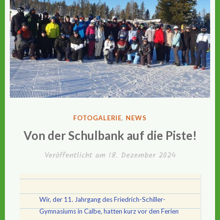
VERÖFFENTLICHT
FOTOGALERIE
,
NEWS
IN
Von der Schulbank auf die Piste!
Veröffentlicht am
18. Dezember 2024
Wir, der 11. Jahrgang des Friedrich-Schiller-
Gymnasiums in Calbe, hatten kurz vor den Ferien