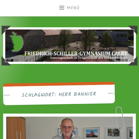
Zum
MENÜ
Inhalt
springen
Ganztagsgymnasium in Trägerschaft des
Friedrich-Schiller-
Salzlandkreises
Gymnasium Calbe
HERR BANNIER
SCHLAGWORT: