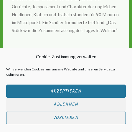
Gerüchte, Temperament und Charakter der ungleichen
Heldinnen, Klatsch und Tratsch standen für 90 Minuten
im Mittelpunkt. Ein Schüler formulierte treffend: „Das
Stück war die Zusammenfassung des Tages in Weimar.“
Cookie-Zustimmung verwalten
Wir verwenden Cookies, um unsere Website und unseren Service zu
optimieren.
VERÖFFENTLICHT
NEWS
AKZEPTIEREN
IN
Schilleraner haben neuen
ABLEHNEN
Schulleiter
VORLIEBEN
Veröffentlicht am
4. Juni 2015