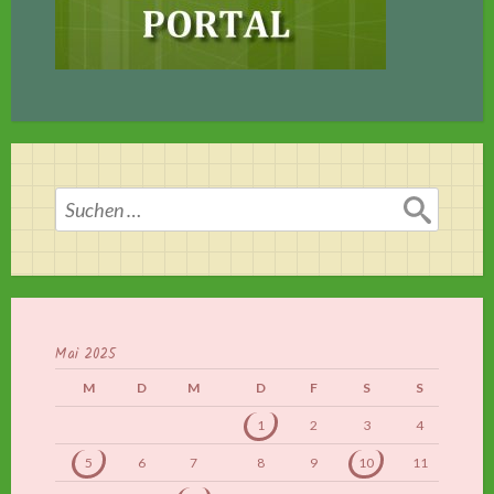
Suchen
nach:
Mai 2025
M
D
M
D
F
S
S
1
2
3
4
5
6
7
8
9
10
11