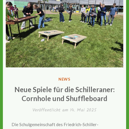
VERÖFFENTLICHT
NEWS
IN
Neue Spiele für die Schilleraner:
Cornhole und Shuffleboard
Veröffentlicht am
14. Mai 2025
Die Schulgemeinschaft des Friedrich-Schiller-