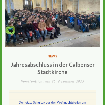
VERÖFFENTLICHT
NEWS
IN
Jahresabschluss in der Calbenser
Stadtkirche
Veröffentlicht am
20. Dezember 2023
Der letzte Schultag vor den Weihnachtsferien am