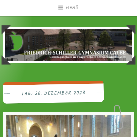
Zum
MENÜ
Inhalt
springen
Ganztagsgymnasium in Trägerschaft des
Friedrich-Schiller-
Salzlandkreises
Gymnasium Calbe
20. DEZEMBER 2023
TAG: