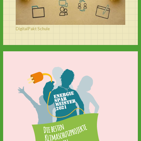
DigitalPakt Schule