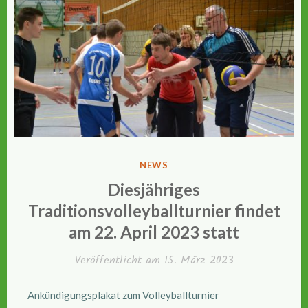
VERÖFFENTLICHT
NEWS
IN
Diesjähriges
Traditionsvolleyballturnier findet
am 22. April 2023 statt
Veröffentlicht am
15. März 2023
Ankündigungsplakat zum Volleyballturnier