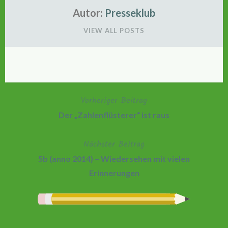
Autor:
Presseklub
VIEW ALL POSTS
Vorheriger Beitrag
Beitragsnavigation
Der „Zahlenflüsterer“ ist raus
Nächster Beitrag
5b (anno 2014) – Wiedersehen mit vielen
Erinnerungen