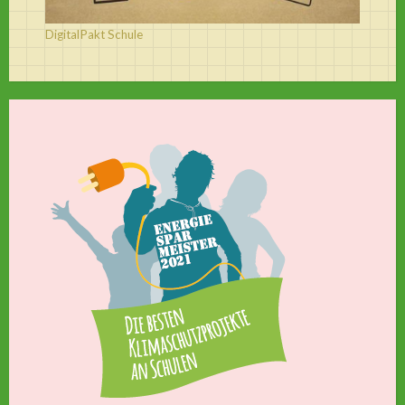
DigitalPakt Schule