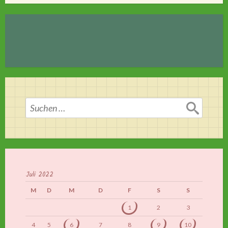
Suchen
nach:
Juli 2022
M
D
M
D
F
S
S
1
2
3
4
5
6
7
8
9
10