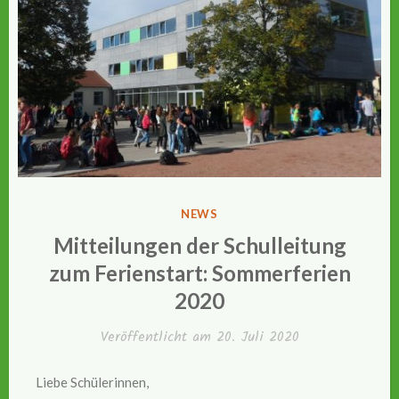
VERÖFFENTLICHT
NEWS
IN
Mitteilungen der Schulleitung
zum Ferienstart: Sommerferien
2020
Veröffentlicht am
20. Juli 2020
Liebe Schülerinnen,