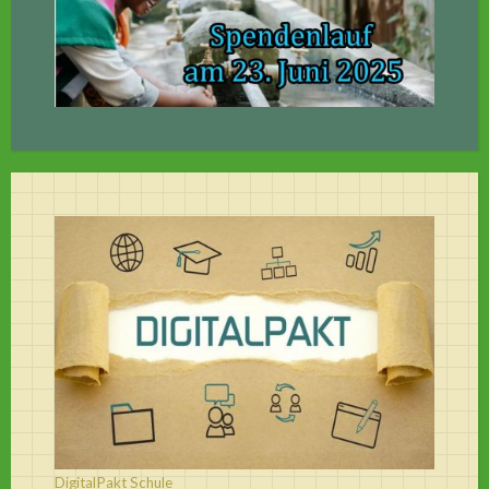
DigitalPakt Schule