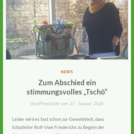
VERÖFFENTLICHT
NEWS
IN
Zum Abschied ein
stimmungsvolles „Tschö“
Veröffentlicht am
27. Januar 2020
Leider wird es fast schon zur Gewohnheit, dass
Schulleiter Rolf-Uwe Friederichs zu Beginn der