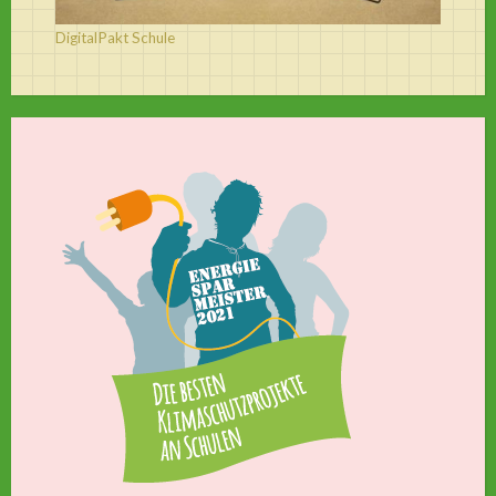
DigitalPakt Schule