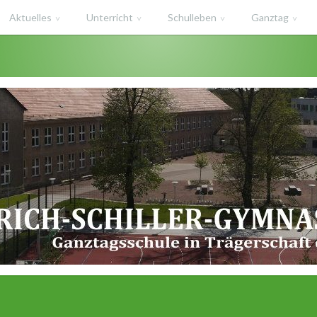
Aktuelles
Unterricht
Schulleben
Ganztag
haft des Salzlandkreises