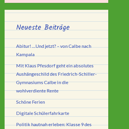
Neueste Beiträge
Abitur! …Und jetzt? – von Calbe nach
Kampala
Mit Klaus Pfesdorf geht ein absolutes
Aushängeschild des Friedrich-Schiller-
Gymnasiums Calbe in die
wohlverdiente Rente
Schöne Ferien
Digitale Schülerfahrkarte
Politik hautnah erleben: Klasse 9 des