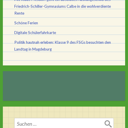
Friedrich-Schiller-Gymnasiums Calbe in die wohlverdiente
Rente
Schöne Ferien
Digitale Schülerfahrkarte
Politik hautnah erleben: Klasse 9 des FSGs besuchten den
Landtag in Magdeburg
Suchen