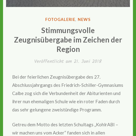
VERÖFFENTLICHT
FOTOGALERIE
,
NEWS
IN
Stimmungsvolle
Zeugnisübergabe im Zeichen der
Region
Veröffentlicht am
21. Juni 2018
Bei der feierlichen Zeugnisübergabe des 27.
Abschlussjahrgangs des Friedrich-Schiller-Gymnasiums
Calbe zog sich die Verbundenheit der Abiturienten und
ihrer nun ehemaligen Schule wie ein roter Faden durch
das sehr gelungene zweistündige Programm.
Getreu dem Motto des letzten Schultags „KohlrABI –
wir machen uns vom Acker“ fanden sich in allen