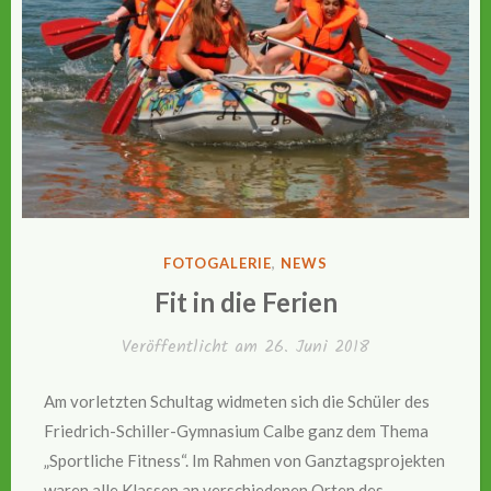
VERÖFFENTLICHT
FOTOGALERIE
,
NEWS
IN
Fit in die Ferien
Veröffentlicht am
26. Juni 2018
Am vorletzten Schultag widmeten sich die Schüler des
Friedrich-Schiller-Gymnasium Calbe ganz dem Thema
„Sportliche Fitness“. Im Rahmen von Ganztagsprojekten
waren alle Klassen an verschiedenen Orten des