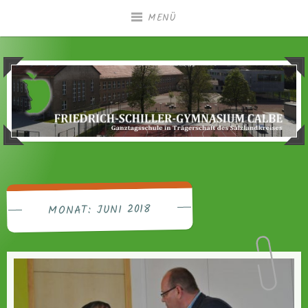
Zum
MENÜ
Inhalt
springen
Ganztagsgymnasium in Trägerschaft des
Friedrich-Schiller-
Salzlandkreises
Gymnasium Calbe
JUNI 2018
MONAT: