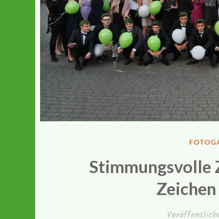
VERÖFF
FOTOGA
IN
Stimmungsvolle 
Zeichen
Veröffentlic