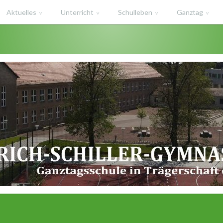
Aktuelles
Unterricht
Schulleben
Ganztag
haft des Salzlandkreises