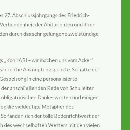
s 27. Abschlussjahrgangs des Friedrich-
 Verbundenheit der Abiturienten und ihrer
aden durch das sehr gelungene zweistündige
s „KohlrABI – wir machen uns vom Acker“
zahlreiche Anknüpfungspunkte. So hatte der
Gospelsong in eine personalisierte
 der anschließenden Rede von Schulleiter
n obligatorischen Dankesworten und einigen
eg die vieldeutige Metapher des
 So fanden sich der tolle Bodenrichtwert der
ch des wechselhaften Wetters mit den vielen