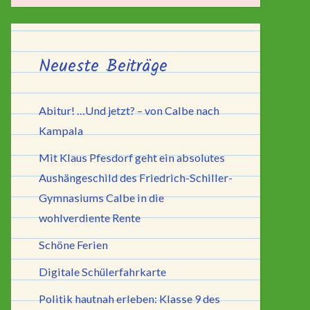
Neueste Beiträge
Abitur! …Und jetzt? – von Calbe nach
Kampala
Mit Klaus Pfesdorf geht ein absolutes
Aushängeschild des Friedrich-Schiller-
Gymnasiums Calbe in die
wohlverdiente Rente
Schöne Ferien
Digitale Schülerfahrkarte
Politik hautnah erleben: Klasse 9 des