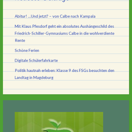
Abitur! …Und jetzt? – von Calbe nach Kampala
Mit Klaus Pfesdorf geht ein absolutes Aushängeschild des
Friedrich-Schiller-Gymnasiums Calbe in die wohlverdiente
Rente
Schöne Ferien
Digitale Schülerfahrkarte
Politik hautnah erleben: Klasse 9 des FSGs besuchten den
Landtag in Magdeburg