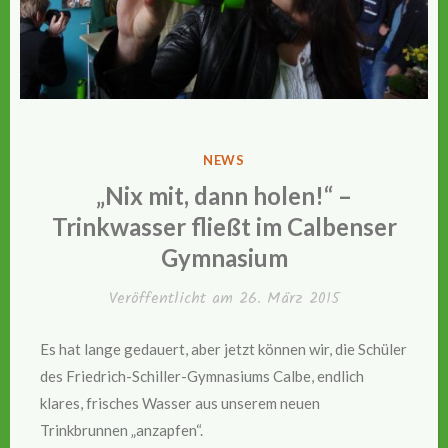
VERÖFFENTLICHT
NEWS
IN
„Nix mit, dann holen!“ –
Trinkwasser fließt im Calbenser
Gymnasium
Veröffentlicht am
26. März 2015
Es hat lange gedauert, aber jetzt können wir, die Schüler
des Friedrich-Schiller-Gymnasiums Calbe, endlich
klares, frisches Wasser aus unserem neuen
Trinkbrunnen „anzapfen“.