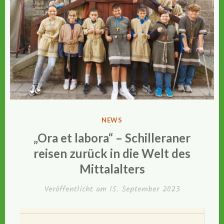
VERÖFFENTLICHT
NEWS
IN
„Ora et labora“ – Schilleraner
reisen zurück in die Welt des
Mittalalters
Veröffentlicht am
15. September 2023