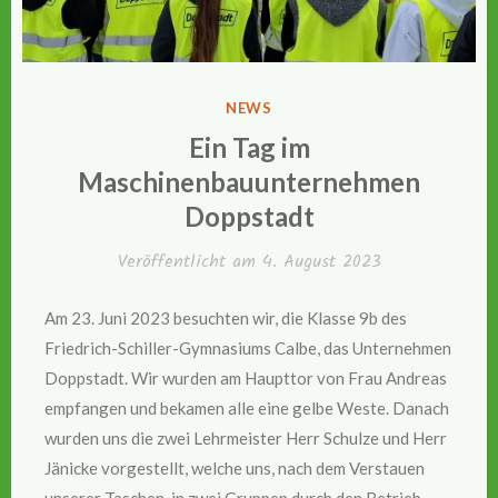
VERÖFFENTLICHT
NEWS
IN
Ein Tag im
Maschinenbauunternehmen
Doppstadt
Veröffentlicht am
4. August 2023
Am 23. Juni 2023 besuchten wir, die Klasse 9b des
Friedrich-Schiller-Gymnasiums Calbe, das Unternehmen
Doppstadt. Wir wurden am Haupttor von Frau Andreas
empfangen und bekamen alle eine gelbe Weste. Danach
wurden uns die zwei Lehrmeister Herr Schulze und Herr
Jänicke vorgestellt, welche uns, nach dem Verstauen
unserer Taschen, in zwei Gruppen durch den Betrieb