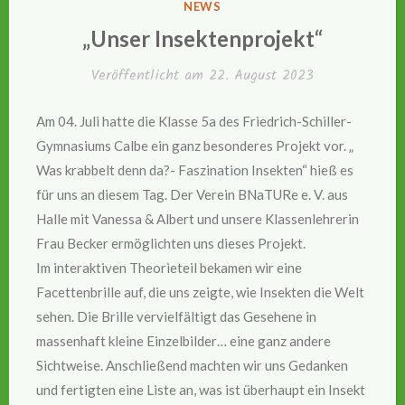
VERÖFFENTLICHT
NEWS
IN
„Unser Insektenprojekt“
Veröffentlicht am
22. August 2023
Am 04. Juli hatte die Klasse 5a des Friedrich-Schiller-
Gymnasiums Calbe ein ganz besonderes Projekt vor. „
Was krabbelt denn da?- Faszination Insekten“ hieß es
für uns an diesem Tag. Der Verein BNaTURe e. V. aus
Halle mit Vanessa & Albert und unsere Klassenlehrerin
Frau Becker ermöglichten uns dieses Projekt.
Im interaktiven Theorieteil bekamen wir eine
Facettenbrille auf, die uns zeigte, wie Insekten die Welt
sehen. Die Brille vervielfältigt das Gesehene in
massenhaft kleine Einzelbilder… eine ganz andere
Sichtweise. Anschließend machten wir uns Gedanken
und fertigten eine Liste an, was ist überhaupt ein Insekt