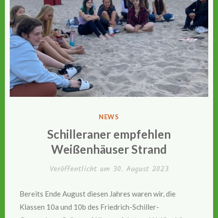
VERÖFFENTLICHT
NEWS
IN
Schilleraner empfehlen
Weißenhäuser Strand
Veröffentlicht am
30. August 2023
Bereits Ende August diesen Jahres waren wir, die
Klassen 10a und 10b des Friedrich-Schiller-