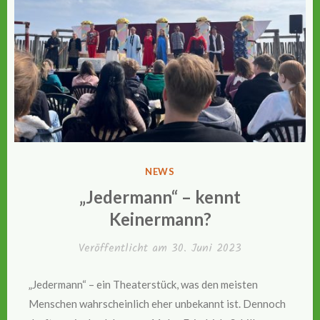
VERÖFFENTLICHT
NEWS
IN
„Jedermann“ – kennt
Keinermann?
Veröffentlicht am
30. Juni 2023
„Jedermann“ – ein Theaterstück, was den meisten
Menschen wahrscheinlich eher unbekannt ist. Dennoch