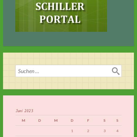
Suchen
nach:
Juni 2023
M
D
M
D
F
S
S
1
2
3
4