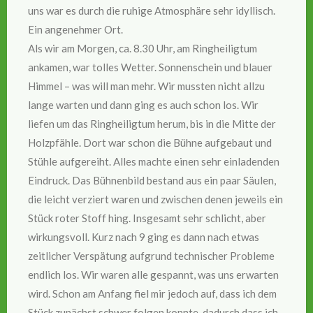
uns war es durch die ruhige Atmosphäre sehr idyllisch.
Ein angenehmer Ort.
Als wir am Morgen, ca. 8.30 Uhr, am Ringheiligtum
ankamen, war tolles Wetter. Sonnenschein und blauer
Himmel – was will man mehr. Wir mussten nicht allzu
lange warten und dann ging es auch schon los. Wir
liefen um das Ringheiligtum herum, bis in die Mitte der
Holzpfähle. Dort war schon die Bühne aufgebaut und
Stühle aufgereiht. Alles machte einen sehr einladenden
Eindruck. Das Bühnenbild bestand aus ein paar Säulen,
die leicht verziert waren und zwischen denen jeweils ein
Stück roter Stoff hing. Insgesamt sehr schlicht, aber
wirkungsvoll. Kurz nach 9 ging es dann nach etwas
zeitlicher Verspätung aufgrund technischer Probleme
endlich los. Wir waren alle gespannt, was uns erwarten
wird. Schon am Anfang fiel mir jedoch auf, dass ich dem
Stück zunächst schwer folgen konnte, dadurch dass ich