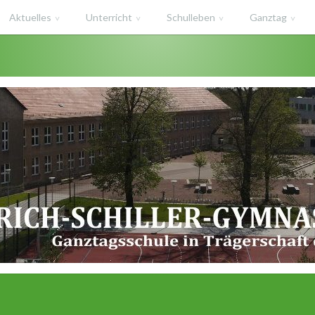
Aktuelles
Unterricht
Schulleben
Ganztag
haft des Salzlandkreises