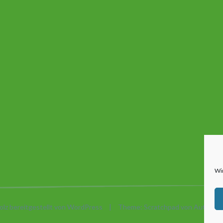
Wi
olz bereitgestellt von WordPress
|
Theme: Scratchpad von
Automatt