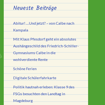
Neueste Beiträge
Abitur! …Und jetzt? – von Calbe nach
Kampala
Mit Klaus Pfesdorf geht ein absolutes
Aushängeschild des Friedrich-Schiller-
Gymnasiums Calbe in die
wohlverdiente Rente
Schöne Ferien
Digitale Schülerfahrkarte
Politik hautnah erleben: Klasse 9 des
FSGs besuchten den Landtag in
Magdeburg