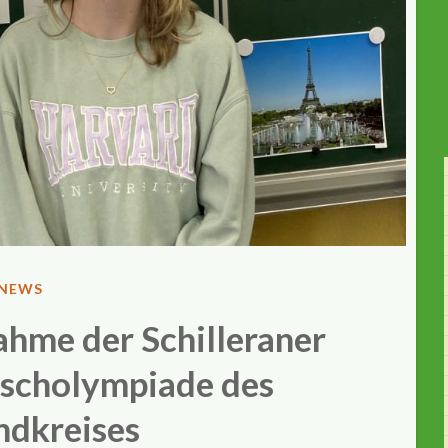
VERÖFFENTLICHT
NEWS
IN
ahme der Schilleraner
ischolympiade des
ndkreises