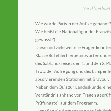
Veröffentlic
Wie wurde Paris in der Antike genannt?
Wie heißt die Nationalfigur der Franzö
gewusst?)
Diese und viele weitere Fragen konnte
Klasse 8c fehlerfrei beantworten und e
des Salzlandkreises den 1. und den 2. Pl
Trotz der Aufregung und des Lampenfieb
absolvierenden Stationen mit Bravour.
Neben dem Quiz zur Landeskunde, eine
Verständnis anhand von Fragen geprüft
Prüfungsteil auf dem Programm.
Hier stieg die Anspannung der Schüler