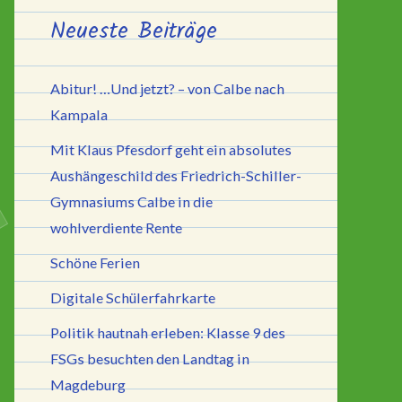
Neueste Beiträge
Abitur! …Und jetzt? – von Calbe nach
Kampala
Mit Klaus Pfesdorf geht ein absolutes
Aushängeschild des Friedrich-Schiller-
Gymnasiums Calbe in die
wohlverdiente Rente
Schöne Ferien
Digitale Schülerfahrkarte
Politik hautnah erleben: Klasse 9 des
FSGs besuchten den Landtag in
Magdeburg