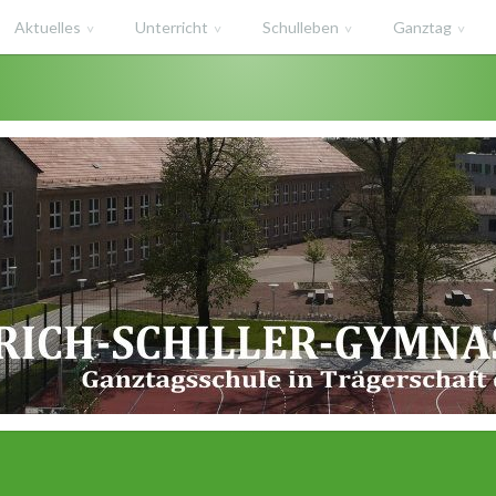
Aktuelles
Unterricht
Schulleben
Ganztag
haft des Salzlandkreises