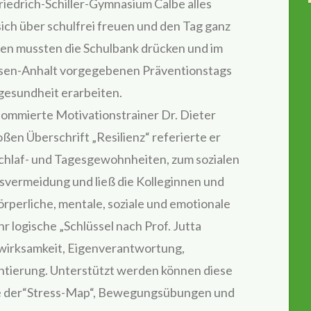
iedrich-Schiller-Gymnasium Calbe alles
sich über schulfrei freuen und den Tag ganz
gen mussten die Schulbank drücken und im
sen-Anhalt vorgegebenen Präventionstags
gesundheit erarbeiten.
nommierte Motivationstrainer Dr. Dieter
n Überschrift „Resilienz“ referierte er
Schlaf- und Tagesgewohnheiten, zum sozialen
ssvermeidung und ließ die Kolleginnen und
örperliche, mentale, soziale und emotionale
r logische „Schlüssel nach Prof. Jutta
twirksamkeit, Eigenverantwortung,
ntierung. Unterstützt werden können diese
ie der“Stress-Map“, Bewegungsübungen und