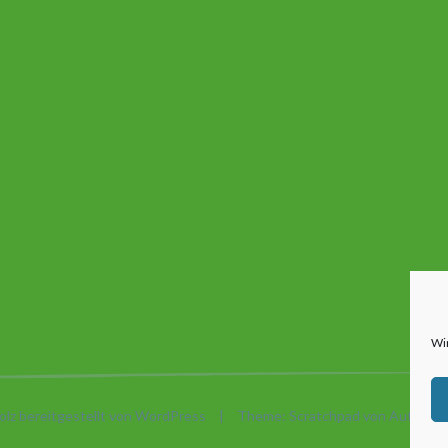
Wi
olz bereitgestellt von WordPress
|
Theme: Scratchpad von
Automatt