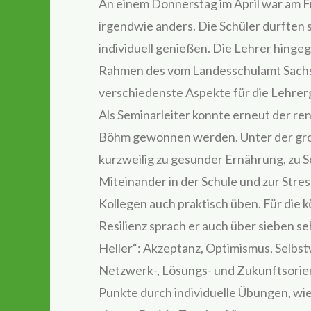
An einem Donnerstag im April war am Fr
irgendwie anders. Die Schüler durften 
individuell genießen. Die Lehrer hinge
Rahmen des vom Landesschulamt Sach
verschiedenste Aspekte für die Lehrer
Als Seminarleiter konnte erneut der re
Böhm gewonnen werden. Unter der große
kurzweilig zu gesunder Ernährung, zu 
Miteinander in der Schule und zur Stre
Kollegen auch praktisch üben. Für die k
Resilienz sprach er auch über sieben seh
Heller“: Akzeptanz, Optimismus, Selbs
Netzwerk-, Lösungs- und Zukunftsorie
Punkte durch individuelle Übungen, w