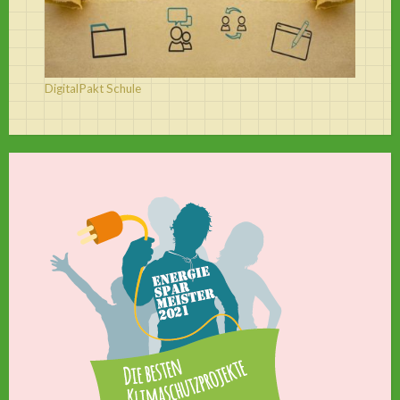
DigitalPakt Schule