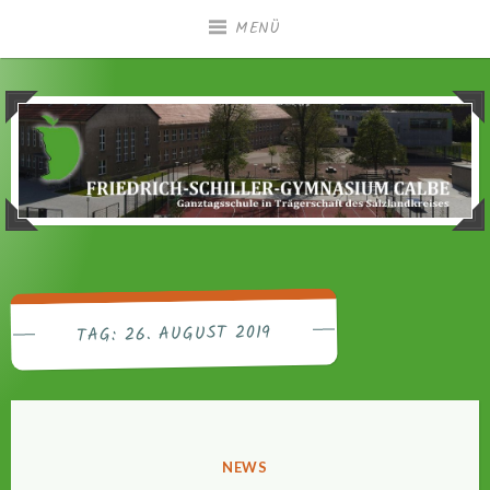
Zum
MENÜ
Inhalt
springen
Ganztagsgymnasium in Trägerschaft des
Friedrich-Schiller-
Salzlandkreises
Gymnasium Calbe
26. AUGUST 2019
TAG:
VERÖFFENTLICHT
NEWS