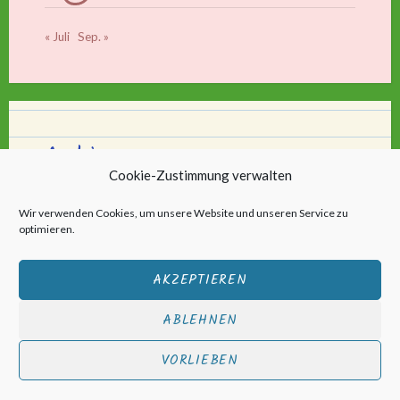
« Juli
Sep. »
Archiv
Cookie-Zustimmung verwalten
Archiv
Wir verwenden Cookies, um unsere Website und unseren Service zu
optimieren.
AKZEPTIEREN
ABLEHNEN
Stolz bereitgestellt von WordPress
|
Theme: Scratchpad von
VORLIEBEN
Automattic
.