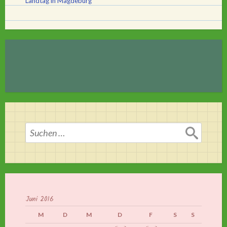
Landtag in Magdeburg
Suchen
nach:
Juni 2016
M
D
M
D
F
S
S