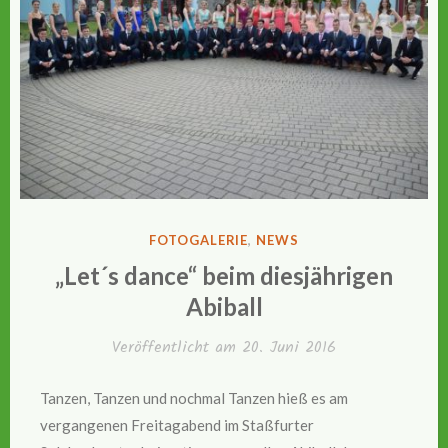
VERÖFFENTLICHT
FOTOGALERIE
,
NEWS
IN
„Let´s dance“ beim diesjährigen
Abiball
Veröffentlicht am
20. Juni 2016
Tanzen, Tanzen und nochmal Tanzen hieß es am
vergangenen Freitagabend im Staßfurter