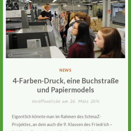
VERÖFFENTLICHT
NEWS
IN
4-Farben-Druck, eine Buchstraße
und Papiermodels
Veröffentlicht am
26. März 2014
Eigentlich könnte man im Rahmen des SchmaZ-
Projektes, an dem auch die 9. Klassen des Friedrich –