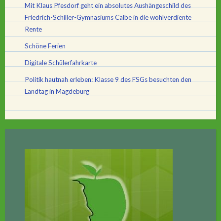
Mit Klaus Pfesdorf geht ein absolutes Aushängeschild des
Friedrich-Schiller-Gymnasiums Calbe in die wohlverdiente
Rente
Schöne Ferien
Digitale Schülerfahrkarte
Politik hautnah erleben: Klasse 9 des FSGs besuchten den
Landtag in Magdeburg