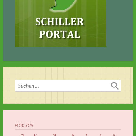
Suchen
nach:
März 2014
M
D
M
D
F
S
S