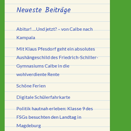
Neueste Beiträge
Abitur! …Und jetzt? – von Calbe nach
Kampala
Mit Klaus Pfesdorf geht ein absolutes
Aushängeschild des Friedrich-Schiller-
Gymnasiums Calbe in die
wohlverdiente Rente
Schöne Ferien
Digitale Schülerfahrkarte
Politik hautnah erleben: Klasse 9 des
FSGs besuchten den Landtag in
Magdeburg