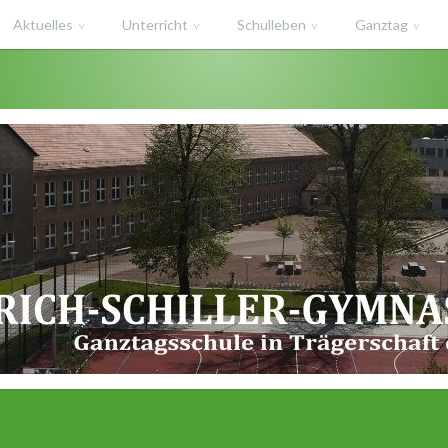
Aktuelles
Unterricht
Schulleben
Ganztag
haft des Salzlandkreises