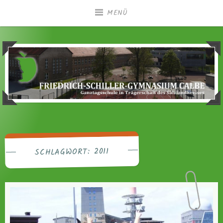
Zum
MENÜ
Inhalt
springen
Ganztagsgymnasium in Trägerschaft des
Friedrich-Schiller-
Salzlandkreises
Gymnasium Calbe
2011
SCHLAGWORT: