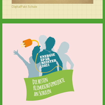
DigitalPakt Schule