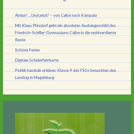
Abitur! …Und jetzt? – von Calbe nach Kampala
Mit Klaus Pfesdorf geht ein absolutes Aushängeschild des
Friedrich-Schiller-Gymnasiums Calbe in die wohlverdiente
Rente
Schöne Ferien
Digitale Schülerfahrkarte
Politik hautnah erleben: Klasse 9 des FSGs besuchten den
Landtag in Magdeburg