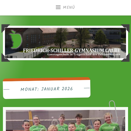
Zum
MENÜ
Inhalt
springen
Ganztagsgymnasium in Trägerschaft des
Friedrich-Schiller-
Salzlandkreises
Gymnasium Calbe
JANUAR 2026
MONAT: