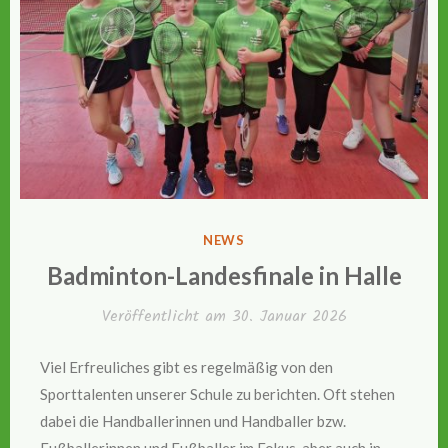
VERÖFFENTLICHT
NEWS
IN
Badminton-Landesfinale in Halle
Veröffentlicht am
30. Januar 2026
Viel Erfreuliches gibt es regelmäßig von den
Sporttalenten unserer Schule zu berichten. Oft stehen
dabei die Handballerinnen und Handballer bzw.
Fußballerinnen und Fußballer im Fokus, aber auch in