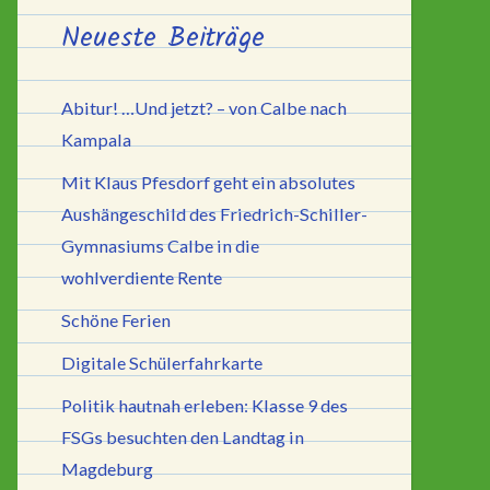
Neueste Beiträge
Abitur! …Und jetzt? – von Calbe nach
Kampala
Mit Klaus Pfesdorf geht ein absolutes
Aushängeschild des Friedrich-Schiller-
Gymnasiums Calbe in die
wohlverdiente Rente
Schöne Ferien
Digitale Schülerfahrkarte
Politik hautnah erleben: Klasse 9 des
FSGs besuchten den Landtag in
Magdeburg