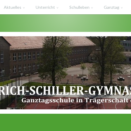
Aktuelles
Unterricht
Schulleben
Ganztag
haft des Salzlandkreises