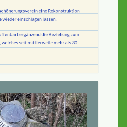
rschönerungsverein eine Rekonstruktion
e wieder einschlagen lassen.
 offenbart ergänzend die Beziehung zum
welches seit mittlerweile mehr als 30