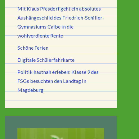
Mit Klaus Pfesdorf geht ein absolutes
Aushängeschild des Friedrich-Schiller-
Gymnasiums Calbe in die
wohlverdiente Rente
Schöne Ferien
Digitale Schülerfahrkarte
Politik hautnah erleben: Klasse 9 des
FSGs besuchten den Landtag in
Magdeburg