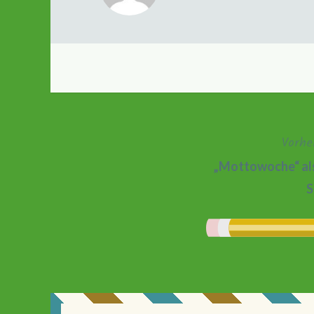
Vorhe
Beitragsnavigation
„Mottowoche“ als
S