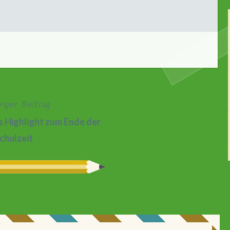
riger Beitrag
 Highlight zum Ende der
chulzeit