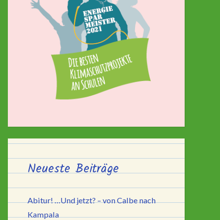
Neueste Beiträge
Abitur! …Und jetzt? – von Calbe nach
Kampala