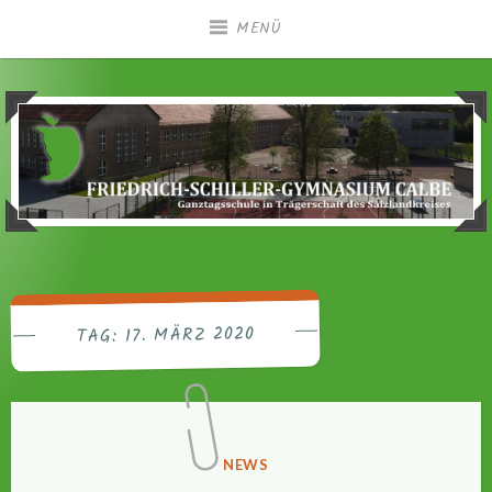
Zum
MENÜ
Inhalt
springen
Ganztagsgymnasium in Trägerschaft des
Friedrich-Schiller-
Salzlandkreises
Gymnasium Calbe
17. MÄRZ 2020
TAG:
VERÖFFENTLICHT
NEWS
IN