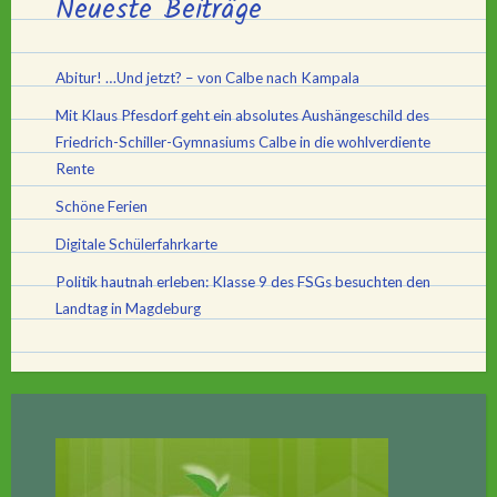
Neueste Beiträge
Abitur! …Und jetzt? – von Calbe nach Kampala
Mit Klaus Pfesdorf geht ein absolutes Aushängeschild des
Friedrich-Schiller-Gymnasiums Calbe in die wohlverdiente
Rente
Schöne Ferien
Digitale Schülerfahrkarte
Politik hautnah erleben: Klasse 9 des FSGs besuchten den
Landtag in Magdeburg