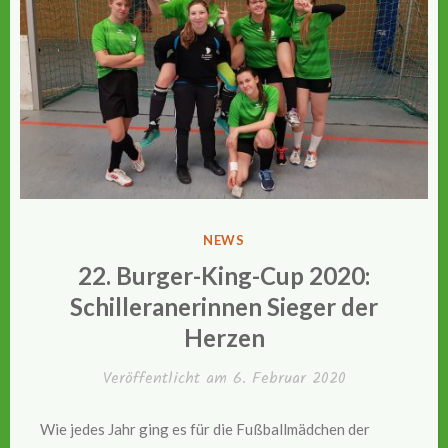
VERÖFFENTLICHT
NEWS
IN
22. Burger-King-Cup 2020:
Schilleranerinnen Sieger der
Herzen
Veröffentlicht am
6. Februar 2020
Wie jedes Jahr ging es für die Fußballmädchen der