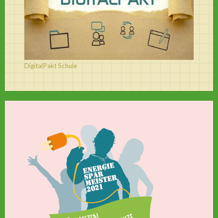
DigitalPakt Schule