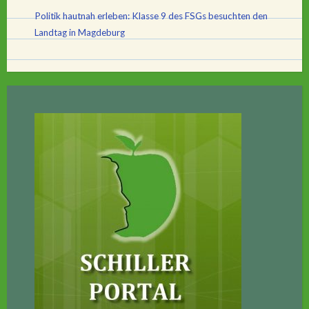
Politik hautnah erleben: Klasse 9 des FSGs besuchten den
Landtag in Magdeburg