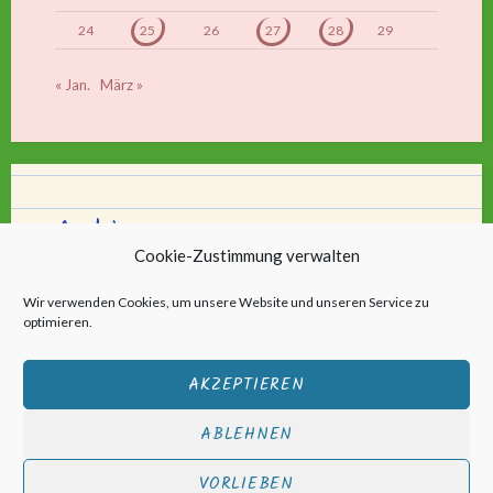
24
25
26
27
28
29
« Jan.
März »
Archiv
Cookie-Zustimmung verwalten
Archiv
Wir verwenden Cookies, um unsere Website und unseren Service zu
optimieren.
AKZEPTIEREN
ABLEHNEN
Stolz bereitgestellt von WordPress
|
Theme: Scratchpad von
VORLIEBEN
Automattic
.