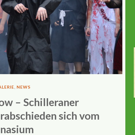
ENTLICHT
LERIE
,
NEWS
ow – Schilleraner
erabschieden sich vom
nasium