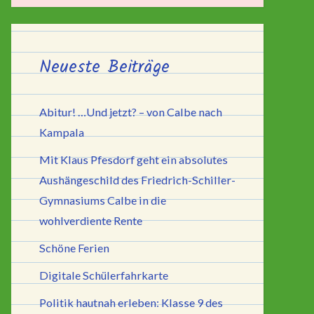
Neueste Beiträge
Abitur! …Und jetzt? – von Calbe nach
Kampala
Mit Klaus Pfesdorf geht ein absolutes
Aushängeschild des Friedrich-Schiller-
Gymnasiums Calbe in die
wohlverdiente Rente
Schöne Ferien
Digitale Schülerfahrkarte
Politik hautnah erleben: Klasse 9 des