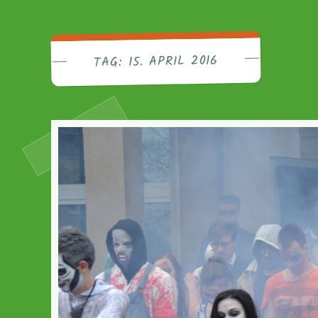
Friedri
15. APRIL 2016
TAG: