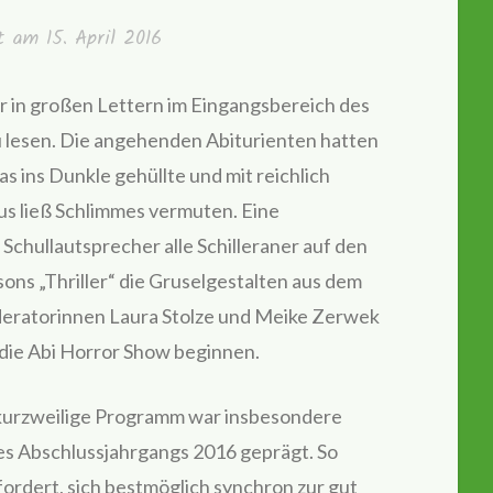
ht am
15. April 2016
ar in großen Lettern im Eingangsbereich des
u lesen. Die angehenden Abiturienten hatten
as ins Dunkle gehüllte und mit reichlich
us ließ Schlimmes vermuten. Eine
chullautsprecher alle Schilleraner auf den
ns „Thriller“ die Gruselgestalten aus dem
eratorinnen Laura Stolze und Meike Zerwek
 die Abi Horror Show beginnen.
kurzweilige Programm war insbesondere
s Abschlussjahrgangs 2016 geprägt. So
fordert, sich bestmöglich synchron zur gut