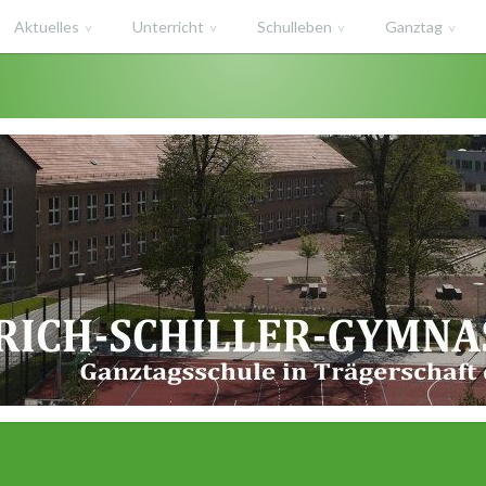
Aktuelles
Unterricht
Schulleben
Ganztag
haft des Salzlandkreises