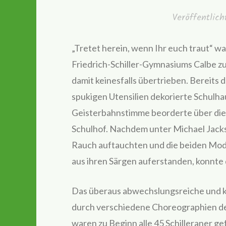
Veröffentlic
„Tretet herein, wenn Ihr euch traut“ w
Friedrich-Schiller-Gymnasiums Calbe z
damit keinesfalls übertrieben. Bereits d
spukigen Utensilien dekorierte Schulha
Geisterbahnstimme beorderte über die S
Schulhof. Nachdem unter Michael Jackso
Rauch auftauchten und die beiden Mod
aus ihren Särgen auferstanden, konnte
Das überaus abwechslungsreiche und 
durch verschiedene Choreographien de
waren zu Beginn alle 45 Schilleraner ge