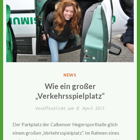
VERÖFFENTLICHT
NEWS
IN
Wie ein großer
„Verkehrsspielplatz“
Veröffentlicht am
8. April 2015
Der Parkplatz der Calbenser Hegersporthalle glich
einem großen „Verkehrsspielplatz“. Im Rahmen eines