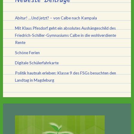
Abitur! …Und jetzt? – von Calbe nach Kampala
Mit Klaus Pfesdorf geht ein absolutes Aushängeschild des
Friedrich-Schiller-Gymnasiums Calbe in die wohlverdiente
Rente
Schöne Ferien
Digitale Schülerfahrkarte
Politik hautnah erleben: Klasse 9 des FSGs besuchten den
Landtag in Magdeburg