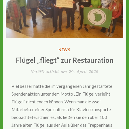
VERÖFFENTLICHT
NEWS
IN
Flügel „fliegt“ zur Restauration
Veröffentlicht am
24. April 2020
Viel besser hätte die im vergangenen Jahr gestartete
Spendenaktion unter dem Motto „Ein Flügel verleiht
Flügel“ nicht enden können. Wenn man die zwei
Mitarbeiter einer Spezialfirma für Klaviertransporte
beobachtete, schien es, als ließen sie den über 100
Jahre alten Flügel aus der Aula über das Treppenhaus