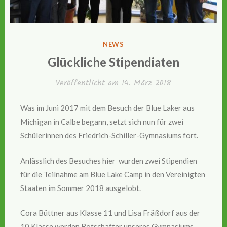
VERÖFFENTLICHT
NEWS
IN
Glückliche Stipendiaten
Veröffentlicht am
14. März 2018
Was im Juni 2017 mit dem Besuch der Blue Laker aus
Michigan in Calbe begann, setzt sich nun für zwei
Schülerinnen des Friedrich-Schiller-Gymnasiums fort.
Anlässlich des Besuches hier wurden zwei Stipendien
für die Teilnahme am Blue Lake Camp in den Vereinigten
Staaten im Sommer 2018 ausgelobt.
Cora Büttner aus Klasse 11 und Lisa Fräßdorf aus der
10.Klasse werden Botschafter unseres Gymnasiums