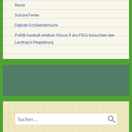
Rente
Schöne Ferien
Digitale Schülerfahrkarte
Politik hautnah erleben: Klasse 9 des FSGs besuchten den
Landtag in Magdeburg
Suchen
nach: