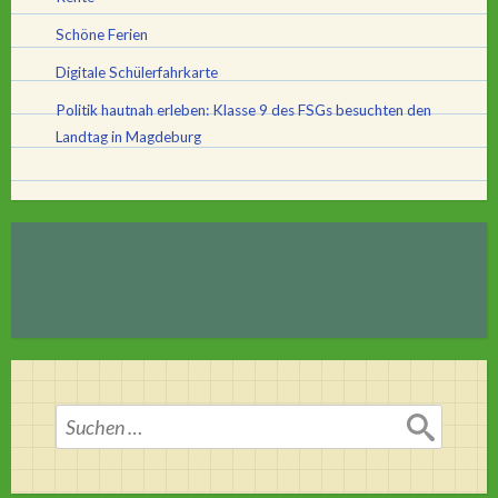
Schöne Ferien
Digitale Schülerfahrkarte
Politik hautnah erleben: Klasse 9 des FSGs besuchten den
Landtag in Magdeburg
Suchen
nach: