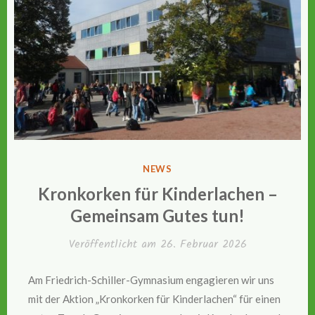
VERÖFFENTLICHT
NEWS
IN
Kronkorken für Kinderlachen –
Gemeinsam Gutes tun!
Veröffentlicht am
26. Februar 2026
Am Friedrich-Schiller-Gymnasium engagieren wir uns
mit der Aktion „Kronkorken für Kinderlachen“ für einen