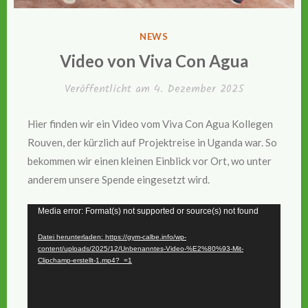
VERÖFFENTLICHT
NEWS
IN
Video von Viva Con Agua
Veröffentlicht am
4. Dezember 2025
Hier finden wir ein Video vom Viva Con Agua Kollegen
Rouven, der kürzlich auf Projektreise in Uganda war. So
bekommen wir einen kleinen Einblick vor Ort, wo unter
anderem unsere Spende eingesetzt wird.
Video-
Media error: Format(s) not supported or source(s) not found
Player
Datei herunterladen: https://gym-calbe.info/wp-
content/uploads/2025/12/Unbenanntes-Video-%E2%80%93-Mit-
Clipchamp-erstellt-1.mp4?_=1