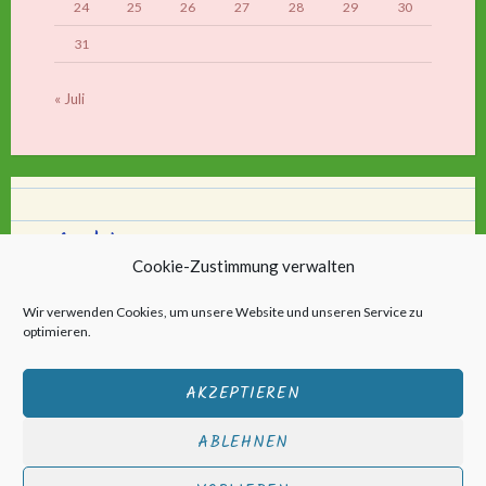
24
25
26
27
28
29
30
31
« Juli
Archiv
Cookie-Zustimmung verwalten
Archiv
Wir verwenden Cookies, um unsere Website und unseren Service zu
optimieren.
AKZEPTIEREN
ABLEHNEN
Stolz bereitgestellt von WordPress
|
Theme: Scratchpad von