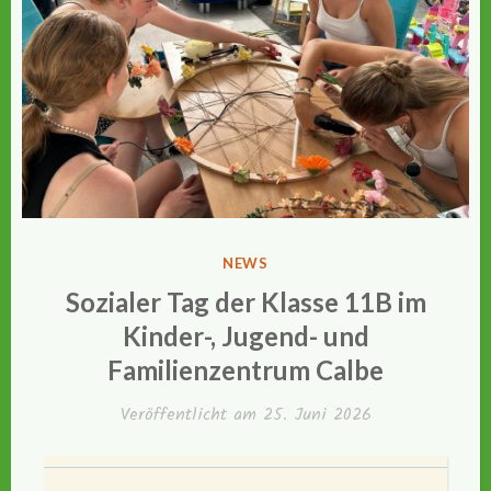
VERÖFFENTLICHT
NEWS
IN
Sozialer Tag der Klasse 11B im
Kinder-, Jugend- und
Familienzentrum Calbe
Veröffentlicht am
25. Juni 2026