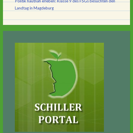
Politik hautnah erleben: Klasse 9 des FSGs besuchten den
Landtag in Magdeburg