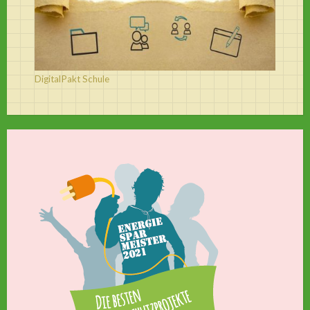
DigitalPakt Schule