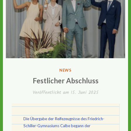
VERÖFFENTLICHT
NEWS
IN
Festlicher Abschluss
Veröffentlicht am
15. Juni 2025
Die Übergabe der Reifezeugnisse des Friedrich-
Schiller-Gymnasiums Calbe begann der