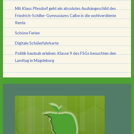
Mit Klaus Pfesdorf geht ein absolutes Aushängeschild des
Friedrich-Schiller-Gymnasiums Calbe in die wohlverdiente
Rente
Schöne Ferien
Digitale Schülerfahrkarte
Politik hautnah erleben: Klasse 9 des FSGs besuchten den
Landtag in Magdeburg