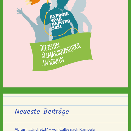
Neueste Beiträge
Abitur! …Und jetzt? – von Calbe nach Kampala