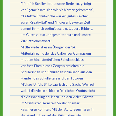
Friedrich Schiller leitete seine Rede ein, gefolgt
von "gemeinsam sind wir bis hierher gekommen",
"die letzte Schulwoche war ein gutes Zeichen
eurer Kreativität" und "in dieser bewegen Zeit
stimmt ihr mich optimistisch, nutzt eure Bildung,
um Gutes zu tun und gestaltet eure und unsere
Zukunft lebenswert."
Mittlerweile ist es im Übrigen der 34.
Abiturjahrgang, der das Calbenser Gymnasium
mit dem höchstmöglichen Schulabschluss
verlässt. Eben dieses Zeugnis erhielten die
Schülerinnen und Schüler anschließend aus den
Händen des Schulleiters und der Tutoren
Michael Ulrich, Sirko Laurisch und Sacha Wenzel,
wobei die vielen schicken feierlichen Outfits nicht
die Anspannung bei ihnen und den vielen Gästen
im Staßfurter Bernstein Salzlandcenter
kaschieren konnten. Mit den Abiturzeugnissen in
der Hand gab es auf der Bühne dann viele