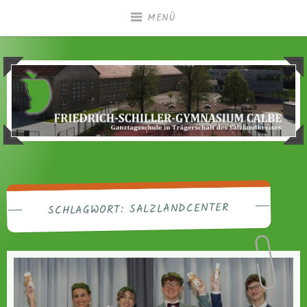
Zum
MENÜ
Inhalt
springen
Ganztagsgymnasium in Trägerschaft des
Friedrich-Schiller-
Salzlandkreises
Gymnasium Calbe
SALZLANDCENTER
SCHLAGWORT: