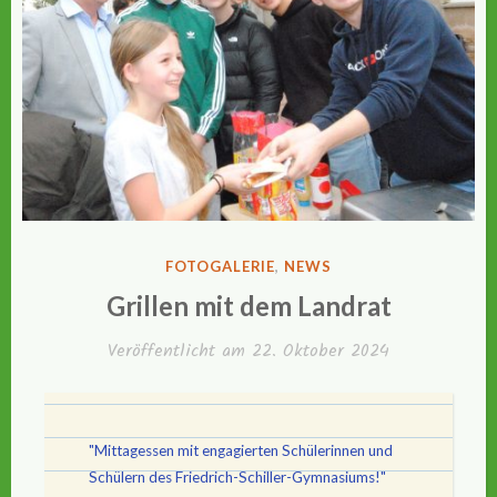
VERÖFFENTLICHT
FOTOGALERIE
,
NEWS
IN
Grillen mit dem Landrat
Veröffentlicht am
22. Oktober 2024
"Mittagessen mit engagierten Schülerinnen und
Schülern des Friedrich-Schiller-Gymnasiums!"