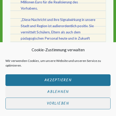
Millionen Euro für die Realisierung des
Vorhabens.
„Diese Nachricht und ihre Signalwirkung in unsere
Stadt und Region ist außerordentlich positiv. Sie
vermittelt Schülern, Eltern als auch dem
pädagogischen Personal heute und in Zukunft
eine grundlegende Sicherheit zum dauerhaften
Cookie-Zustimmung verwalten
Fortbestand und der baulichen Aufwertung des
gymnasialen Schulstandortes in Calbe“, sagte
Wir verwenden Cookies, um unsere Website und unseren Service zu
Bürgermeister Sven Hause eingangs eines
optimieren.
Informationsgespräches mit Landrat Markus
Bauer (SPD), Landtagsabgeordneten Dr. Gunnar
AKZEPTIEREN
Schellenberger (CDU) und Schuldirektor Uwe
Friederichs.
ABLEHNEN
Landrat Markus Bauer sagte: „Damit hat sich ein
VORLIEBEN
für alle Beteiligten sehr langer und auch
schwieriger Weg gelohnt. Mit der nun