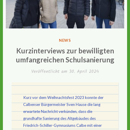
VERÖFFENTLICHT
NEWS
IN
Kurzinterviews zur bewilligten
umfangreichen Schulsanierung
Veröffentlicht am
30. April 2024
Kurz vor dem Weihnachtsfest 2023 konnte der
Calbenser Bürgermeister Sven Hause die lang
erwartete Nachricht verkünden, dass die
grundhafte Sanierung des Altgebäudes des
Friedrich-Schiller-Gymnasiums Calbe mit einer