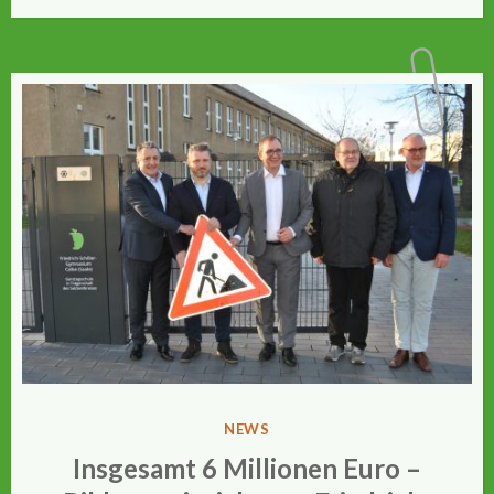
VERÖFFENTLICHT
NEWS
IN
Insgesamt 6 Millionen Euro –