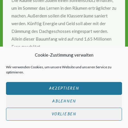
Die Räume sollen zudem einen Sonnenschutz erhalten,
um im Sommer das Lernen in den Räumen erträglicher zu
machen. Außerdem sollen die Klassenräume saniert
werden. Künftig Energie und Geld soll aber mit der
Dämmung des Dachgeschosses eingespart werden.
Allein dieser Bauumfang wird auf rund 1,65 Millionen
Euro geschätzt.
Cookie-Zustimmung verwalten
Rund eine Million Euro will der Landkreis in die
Wir verwenden Cookies, um unsere Website und unseren Service zu
Heizungs- und Regelungstechnik des Hauses stecken.
optimieren.
Vorstellen kann sich die Schule hier auch den Einbau
eines Blockheizkraftwerkes. Diese modernen
AKZEPTIEREN
Heizungen verbrennen zwar fossile Brennstoffe, sind
aber sehr effizient, was den Wirkungsgrad angeht. In
ABLEHNEN
erster Linie erzeugen die Anlagen Strom. Die dabei
VORLIEBEN
entstehende Wärme wird dann für die Heizung genutzt.
Außerdem soll in dem Haus eine moderne