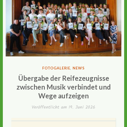
VERÖFFENTLICHT
FOTOGALERIE
,
NEWS
IN
Übergabe der Reifezeugnisse
zwischen Musik verbindet und
Wege aufzeigen
Veröffentlicht am
19. Juni 2026