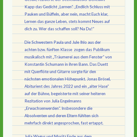
Kapp das Gedicht „Lernen“. „Endlich Schluss mit
Pauken und Büffeln, aber nein, macht Euch klar,
Lernen das ganze Leben, stets kommt Neues auf
dich zu. Wer das schaffen soll? Na Du!“
Die Schwestern Paula und Jule Ihlo aus der
achten bzw. fünften Klasse zogen das Publikum
musikalisch mit „Träumerei aus dem Fenster“ von
Konstantin Schumann in ihren Bann. Das Duett
mit Querflöte und Gitarre sorgte für den
nächsten emotionalen Höhepunkt. Jonas Brösel,
Abiturient des Jahres 2022 und ein „alter Hase“
auf der Bühne, begeisterte mit seiner heiteren
Rezitation von Julia Engelmanns
„Erwachsenwerden“. Insbesondere die
Absolventen und deren Eltern fühlten sich
mehrfach direkt angesprochen, fast ertappt.
Julia Wagus und Moritz Ende aus dem