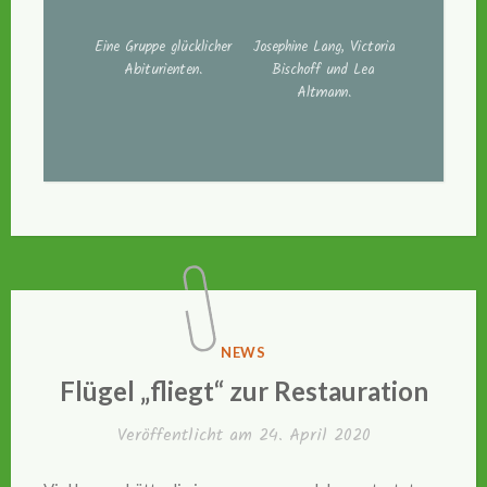
Eine Gruppe glücklicher
Josephine Lang, Victoria
Abiturienten.
Bischoff und Lea
Altmann.
VERÖFFENTLICHT
NEWS
IN
Flügel „fliegt“ zur Restauration
Veröffentlicht am
24. April 2020