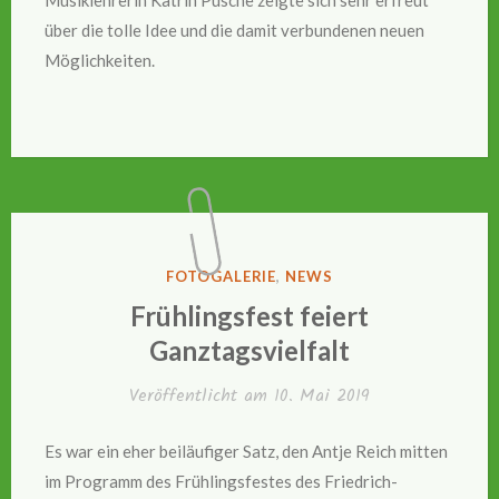
Musiklehrerin Katrin Püsche zeigte sich sehr erfreut
über die tolle Idee und die damit verbundenen neuen
Möglichkeiten.
VERÖFFENTLICHT
FOTOGALERIE
,
NEWS
IN
Frühlingsfest feiert
Ganztagsvielfalt
Veröffentlicht am
10. Mai 2019
Es war ein eher beiläufiger Satz, den Antje Reich mitten
im Programm des Frühlingsfestes des Friedrich-