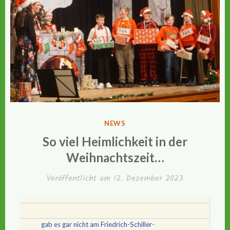
VERÖFFENTLICHT
NEWS
IN
So viel Heimlichkeit in der
Weihnachtszeit…
Veröffentlicht am
12. Dezember 2023
gab es gar nicht am Friedrich-Schiller-