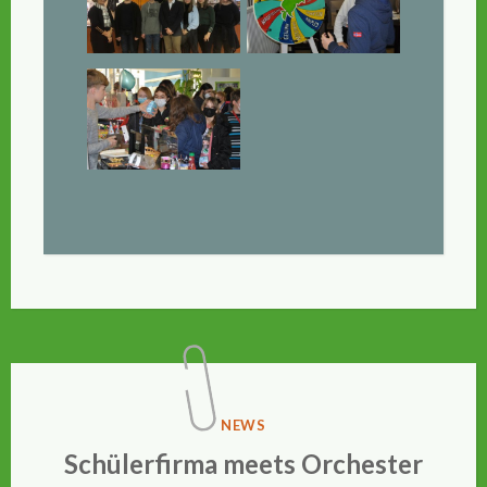
VERÖFFENTLICHT
NEWS
IN
Schülerfirma meets Orchester