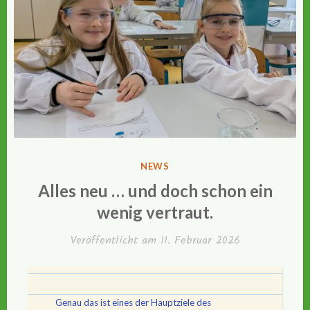
VERÖFFENTLICHT
NEWS
IN
Alles neu … und doch schon ein
wenig vertraut.
Veröffentlicht am
11. Februar 2026
Genau das ist eines der Hauptziele des