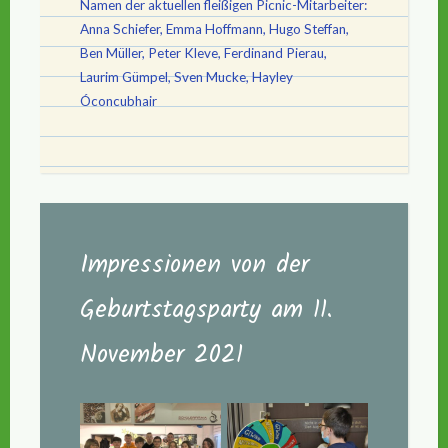
Namen der aktuellen fleißigen Picnic-Mitarbeiter:
Anna Schiefer, Emma Hoffmann, Hugo Steffan,
Ben Müller, Peter Kleve, Ferdinand Pierau,
Laurim Gümpel, Sven Mucke, Hayley
Óconcubhair
Impressionen von der
Geburtstagsparty am 11.
November 2021