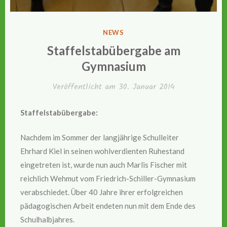
VERÖFFENTLICHT
NEWS
IN
Staffelstabübergabe am
Gymnasium
Veröffentlicht am
30. Januar 2014
Staffelstabübergabe:
Nachdem im Sommer der langjährige Schulleiter
Ehrhard Kiel in seinen wohlverdienten Ruhestand
eingetreten ist, wurde nun auch Marlis Fischer mit
reichlich Wehmut vom Friedrich-Schiller-Gymnasium
verabschiedet. Über 40 Jahre ihrer erfolgreichen
pädagogischen Arbeit endeten nun mit dem Ende des
Schulhalbjahres.