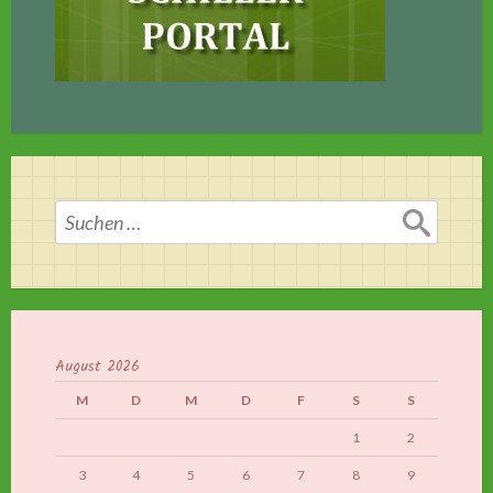
Suchen
nach:
August 2026
M
D
M
D
F
S
S
1
2
3
4
5
6
7
8
9