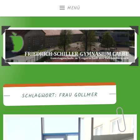
Zum
MENÜ
Inhalt
springen
Ganztagsgymnasium in Trägerschaft des
Friedrich-Schiller-
Salzlandkreises
Gymnasium Calbe
FRAU GOLLMER
SCHLAGWORT: