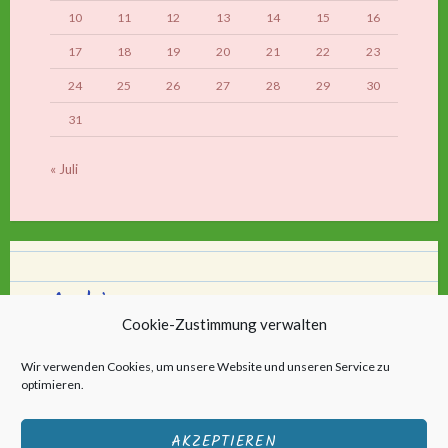
10
11
12
13
14
15
16
17
18
19
20
21
22
23
24
25
26
27
28
29
30
31
« Juli
Archiv
Cookie-Zustimmung verwalten
Archiv
Wir verwenden Cookies, um unsere Website und unseren Service zu
optimieren.
AKZEPTIEREN