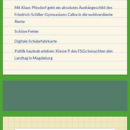
Mit Klaus Pfesdorf geht ein absolutes Aushängeschild des
Friedrich-Schiller-Gymnasiums Calbe in die wohlverdiente
Rente
Schöne Ferien
Digitale Schülerfahrkarte
Politik hautnah erleben: Klasse 9 des FSGs besuchten den
Landtag in Magdeburg