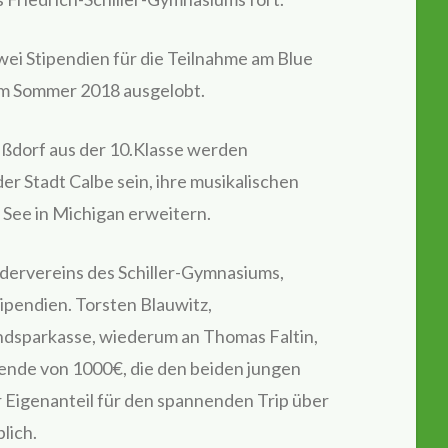
ei Stipendien für die Teilnahme am Blue
im Sommer 2018 ausgelobt.
äßdorf aus der 10.Klasse werden
r Stadt Calbe sein, ihre musikalischen
ee in Michigan erweitern.
rdervereins des Schiller-Gymnasiums,
ipendien. Torsten Blauwitz,
andsparkasse, wiederum an Thomas Faltin,
ende von 1000€, die den beiden jungen
 Eigenanteil für den spannenden Trip über
lich.