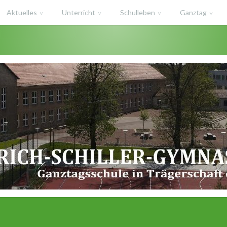
Aktuelles
Unterricht
Schulleben
Ganztag
haft des Salzlandkreises