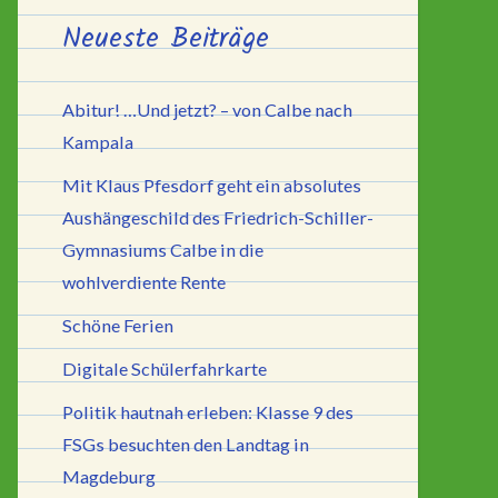
Neueste Beiträge
Abitur! …Und jetzt? – von Calbe nach
Kampala
Mit Klaus Pfesdorf geht ein absolutes
Aushängeschild des Friedrich-Schiller-
Gymnasiums Calbe in die
wohlverdiente Rente
Schöne Ferien
Digitale Schülerfahrkarte
Politik hautnah erleben: Klasse 9 des
FSGs besuchten den Landtag in
Magdeburg