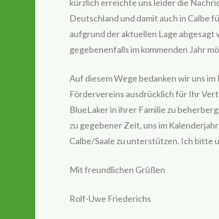
kürzlich erreichte uns leider die Nachr
Deutschland und damit auch in Calbe fü
aufgrund der aktuellen Lage abgesagt w
gegebenenfalls im kommenden Jahr mögl
Auf diesem Wege bedanken wir uns im
Fördervereins ausdrücklich für Ihr Ver
BlueLaker in ihrer Familie zu beherberg
zu gegebener Zeit, uns im Kalenderjah
Calbe/Saale zu unterstützen. Ich bitte 
Mit freundlichen Grüßen
Rolf-Uwe Friederichs