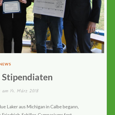
VERÖFFENTLICHT
NEWS
IN
 Stipendiaten
ht am
14. März 2018
lue Laker aus Michigan in Calbe begann,
s Friedrich-Schiller-Gymnasiums fort.