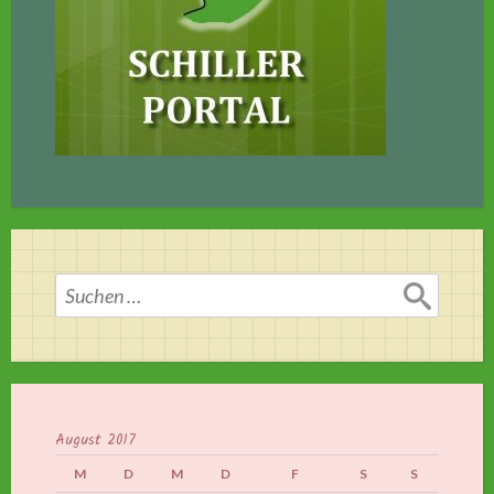
Suchen
nach:
August 2017
M
D
M
D
F
S
S