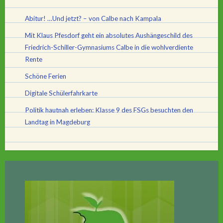
Abitur! …Und jetzt? – von Calbe nach Kampala
Mit Klaus Pfesdorf geht ein absolutes Aushängeschild des
Friedrich-Schiller-Gymnasiums Calbe in die wohlverdiente
Rente
Schöne Ferien
Digitale Schülerfahrkarte
Politik hautnah erleben: Klasse 9 des FSGs besuchten den
Landtag in Magdeburg