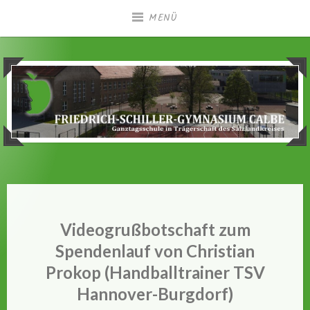
Zum
MENÜ
Inhalt
springen
Ganztagsgymnasium in Trägerschaft des
Friedrich-Schiller-
Salzlandkreises
Gymnasium Calbe
Videogrußbotschaft zum
Spendenlauf von Christian
Prokop (Handballtrainer TSV
Hannover-Burgdorf)