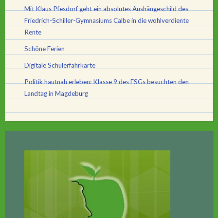
Mit Klaus Pfesdorf geht ein absolutes Aushängeschild des
Friedrich-Schiller-Gymnasiums Calbe in die wohlverdiente
Rente
Schöne Ferien
Digitale Schülerfahrkarte
Politik hautnah erleben: Klasse 9 des FSGs besuchten den
Landtag in Magdeburg