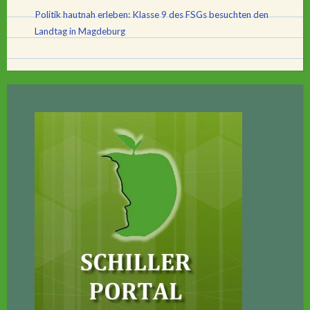
Politik hautnah erleben: Klasse 9 des FSGs besuchten den
Landtag in Magdeburg