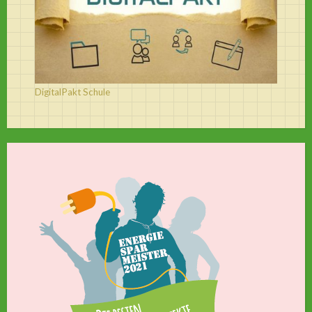
DigitalPakt Schule