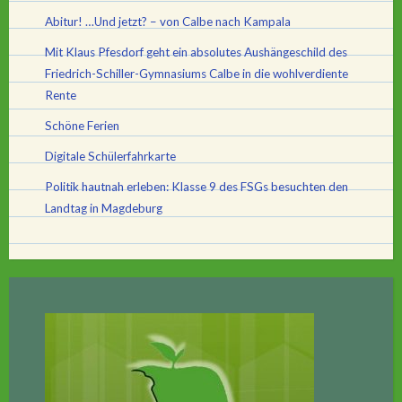
Abitur! …Und jetzt? – von Calbe nach Kampala
Mit Klaus Pfesdorf geht ein absolutes Aushängeschild des
Friedrich-Schiller-Gymnasiums Calbe in die wohlverdiente
Rente
Schöne Ferien
Digitale Schülerfahrkarte
Politik hautnah erleben: Klasse 9 des FSGs besuchten den
Landtag in Magdeburg