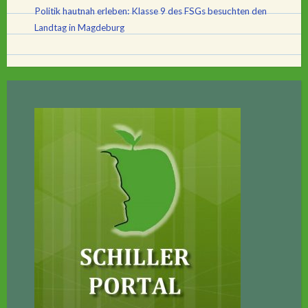
Politik hautnah erleben: Klasse 9 des FSGs besuchten den
Landtag in Magdeburg