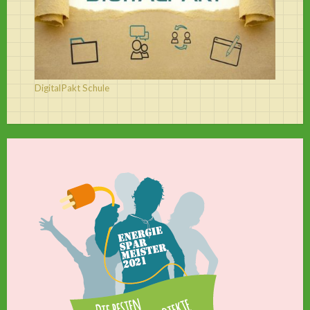
DigitalPakt Schule