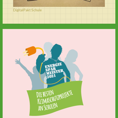
DigitalPakt Schule