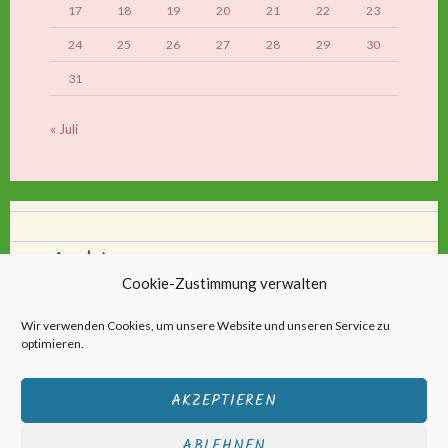
17
18
19
20
21
22
23
24
25
26
27
28
29
30
31
« Juli
Archiv
Cookie-Zustimmung verwalten
Archiv
Wir verwenden Cookies, um unsere Website und unseren Service zu
optimieren.
AKZEPTIEREN
ABLEHNEN