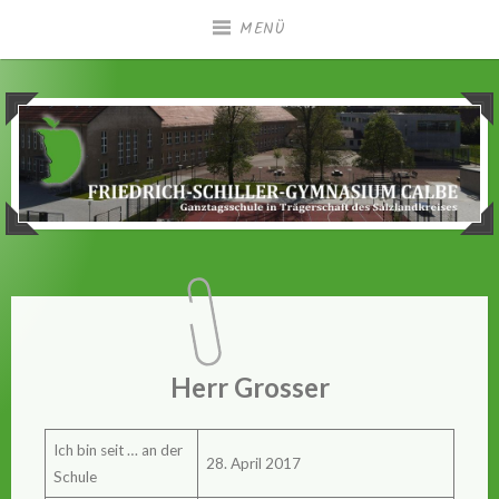
Zum
MENÜ
Inhalt
springen
Ganztagsgymnasium in Trägerschaft des
Friedrich-Schiller-
Salzlandkreises
Gymnasium Calbe
Herr Grosser
Ich bin seit … an der
28. April 2017
Schule